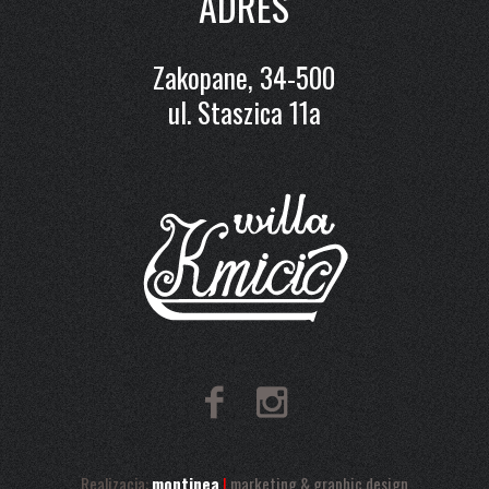
ADRES
Zakopane, 34-500
ul. Staszica 11a
Realizacja:
montinea
|
marketing & graphic design